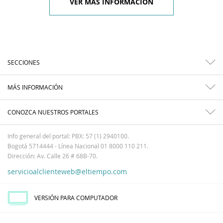
VER MÁS INFORMACIÓN
SECCIONES
MÁS INFORMACIÓN
CONOZCA NUESTROS PORTALES
Info general del portal: PBX: 57 (1) 2940100.
Bogotá 5714444 - Línea Nacional 01 8000 110 211.
Dirección: Av. Calle 26 # 68B-70.
servicioalclienteweb@eltiempo.com
VERSIÓN PARA COMPUTADOR