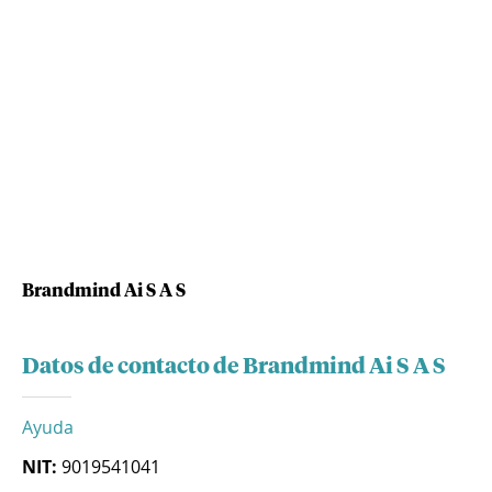
Brandmind Ai S A S
Datos de contacto de Brandmind Ai S A S
Ayuda
NIT:
9019541041