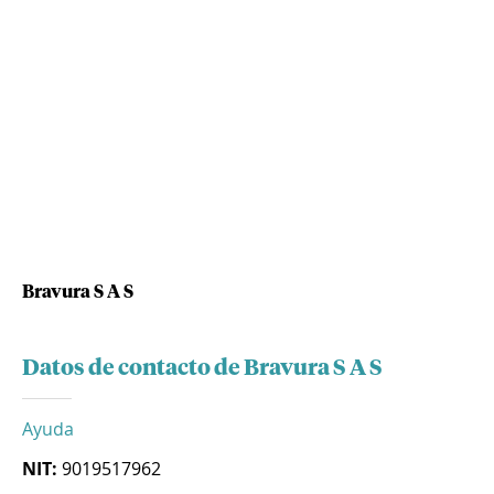
Bravura S A S
Datos de contacto de Bravura S A S
Ayuda
NIT:
9019517962