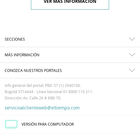
VER MÁS INFORMACIÓN
SECCIONES
MÁS INFORMACIÓN
CONOZCA NUESTROS PORTALES
Info general del portal: PBX: 57 (1) 2940100.
Bogotá 5714444 - Línea Nacional 01 8000 110 211.
Dirección: Av. Calle 26 # 68B-70.
servicioalclienteweb@eltiempo.com
VERSIÓN PARA COMPUTADOR