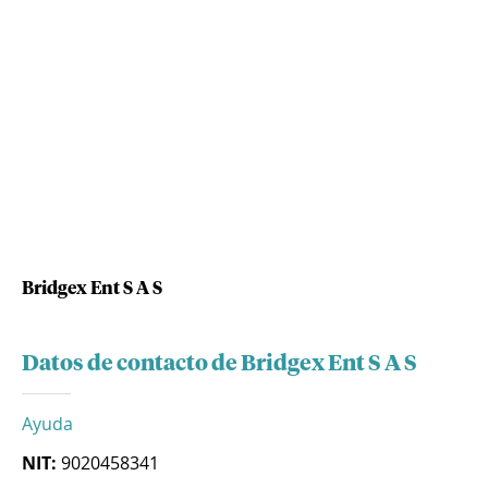
Bridgex Ent S A S
Datos de contacto de Bridgex Ent S A S
Ayuda
NIT:
9020458341