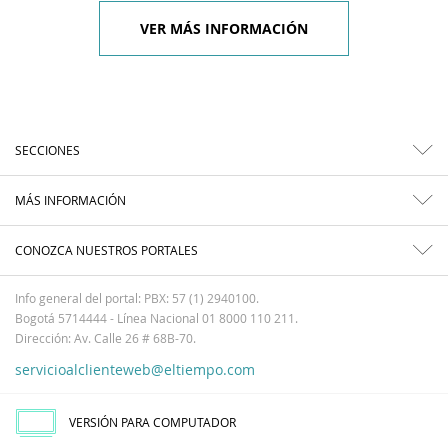
VER MÁS INFORMACIÓN
SECCIONES
MÁS INFORMACIÓN
CONOZCA NUESTROS PORTALES
Info general del portal: PBX: 57 (1) 2940100.
Bogotá 5714444 - Línea Nacional 01 8000 110 211.
Dirección: Av. Calle 26 # 68B-70.
servicioalclienteweb@eltiempo.com
VERSIÓN PARA COMPUTADOR