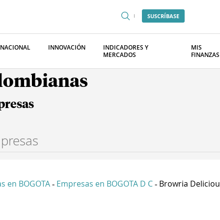
SUSCRÍBASE
RNACIONAL
INNOVACIÓN
INDICADORES Y
MIS
MERCADOS
FINANZAS
olombianas
presas
as en BOGOTA
Empresas en BOGOTA D C
Browria Delicious
-
-