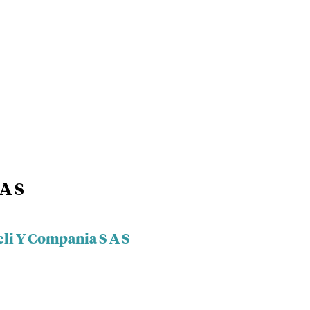
A S
eli Y Compania S A S