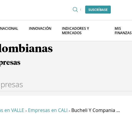
SUSCRÍBASE
RNACIONAL
INNOVACIÓN
INDICADORES Y
MIS
MERCADOS
FINANZAS
olombianas
presas
s en VALLE
Empresas en CALI
Bucheli Y Compania ...
-
-