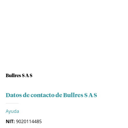
Bullres S A S
Datos de contacto de Bullres S A S
Ayuda
NIT:
9020114485