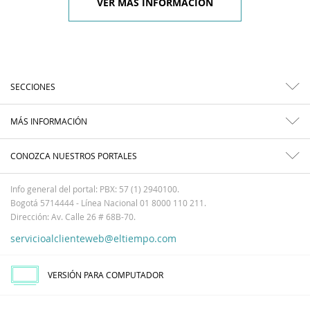
VER MÁS INFORMACIÓN
SECCIONES
MÁS INFORMACIÓN
CONOZCA NUESTROS PORTALES
Info general del portal: PBX: 57 (1) 2940100.
Bogotá 5714444 - Línea Nacional 01 8000 110 211.
Dirección: Av. Calle 26 # 68B-70.
servicioalclienteweb@eltiempo.com
VERSIÓN PARA COMPUTADOR