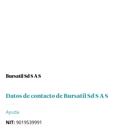
Bursatil Sd S A S
Datos de contacto de Bursatil Sd S A S
Ayuda
NIT:
9019539991