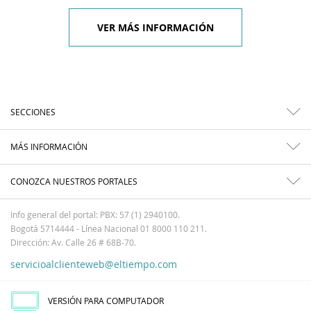
VER MÁS INFORMACIÓN
SECCIONES
MÁS INFORMACIÓN
CONOZCA NUESTROS PORTALES
Info general del portal: PBX: 57 (1) 2940100.
Bogotá 5714444 - Línea Nacional 01 8000 110 211.
Dirección: Av. Calle 26 # 68B-70.
servicioalclienteweb@eltiempo.com
VERSIÓN PARA COMPUTADOR