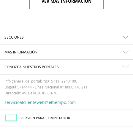
VER MÁS INFORMACIÓN
SECCIONES
MÁS INFORMACIÓN
CONOZCA NUESTROS PORTALES
Info general del portal: PBX: 57 (1) 2940100.
Bogotá 5714444 - Línea Nacional 01 8000 110 211.
Dirección: Av. Calle 26 # 68B-70.
servicioalclienteweb@eltiempo.com
VERSIÓN PARA COMPUTADOR