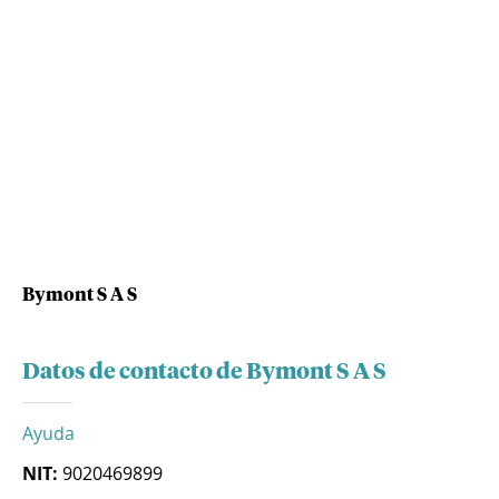
Bymont S A S
Datos de contacto de Bymont S A S
Ayuda
NIT:
9020469899