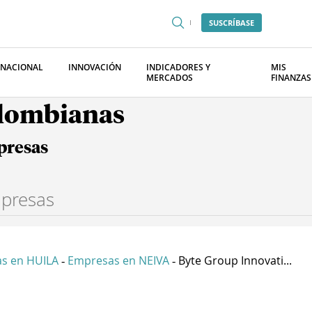
SUSCRÍBASE
RNACIONAL
INNOVACIÓN
INDICADORES Y
MIS
MERCADOS
FINANZAS
olombianas
presas
s en HUILA
Empresas en NEIVA
Byte Group Innovati...
-
-