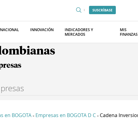
SUSCRÍBASE
RNACIONAL
INNOVACIÓN
INDICADORES Y
MIS
MERCADOS
FINANZAS
olombianas
presas
as en BOGOTA
Empresas en BOGOTA D C
Cadena Inversion
-
-