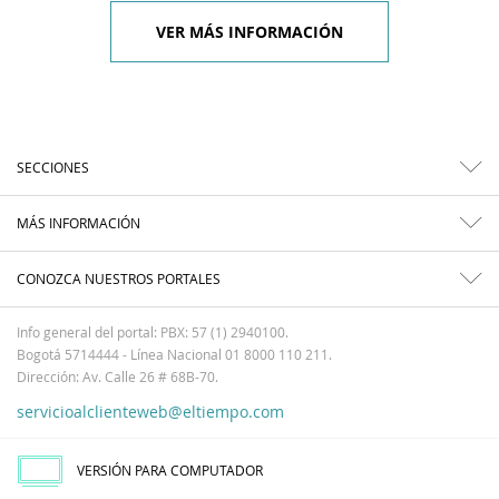
VER MÁS INFORMACIÓN
SECCIONES
MÁS INFORMACIÓN
CONOZCA NUESTROS PORTALES
Info general del portal: PBX: 57 (1) 2940100.
Bogotá 5714444 - Línea Nacional 01 8000 110 211.
Dirección: Av. Calle 26 # 68B-70.
servicioalclienteweb@eltiempo.com
VERSIÓN PARA COMPUTADOR