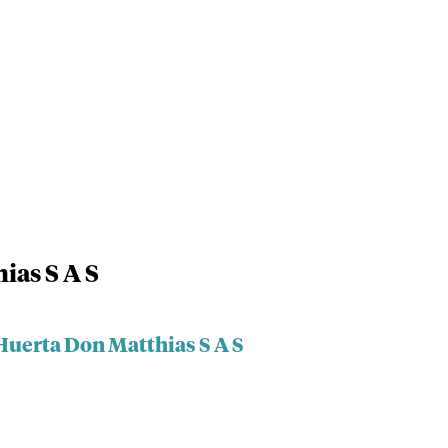
ias S A S
Huerta Don Matthias S A S