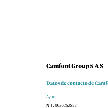
Camfont Group S A S
Datos de contacto de Camf
Ayuda
NIT:
9020252852