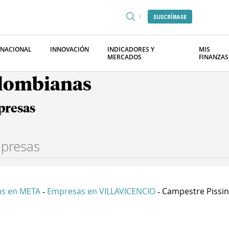
SUSCRÍBASE
RNACIONAL
INNOVACIÓN
INDICADORES Y
MIS
MERCADOS
FINANZAS
olombianas
presas
s en META
Empresas en VILLAVICENCIO
Campestre Pissin
-
-