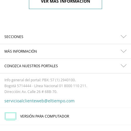
VER MÁS INFORMACIÓN
SECCIONES
MÁS INFORMACIÓN
CONOZCA NUESTROS PORTALES
Info general del portal: PBX: 57 (1) 2940100.
Bogotá 5714444 - Línea Nacional 01 8000 110 211.
Dirección: Av. Calle 26 # 68B-70.
servicioalclienteweb@eltiempo.com
VERSIÓN PARA COMPUTADOR