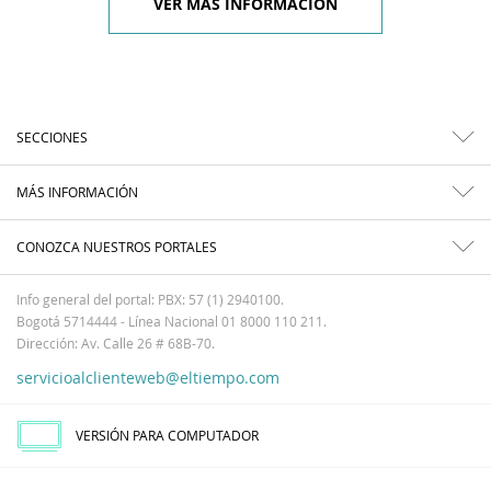
VER MÁS INFORMACIÓN
SECCIONES
MÁS INFORMACIÓN
CONOZCA NUESTROS PORTALES
Info general del portal: PBX: 57 (1) 2940100.
Bogotá 5714444 - Línea Nacional 01 8000 110 211.
Dirección: Av. Calle 26 # 68B-70.
servicioalclienteweb@eltiempo.com
VERSIÓN PARA COMPUTADOR