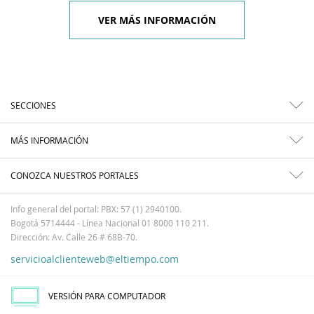
VER MÁS INFORMACIÓN
SECCIONES
MÁS INFORMACIÓN
CONOZCA NUESTROS PORTALES
Info general del portal: PBX: 57 (1) 2940100.
Bogotá 5714444 - Línea Nacional 01 8000 110 211.
Dirección: Av. Calle 26 # 68B-70.
servicioalclienteweb@eltiempo.com
VERSIÓN PARA COMPUTADOR