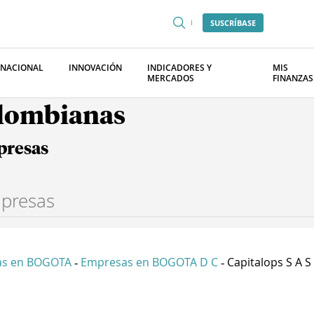
SUSCRÍBASE
RNACIONAL
INNOVACIÓN
INDICADORES Y
MIS
MERCADOS
FINANZAS
olombianas
presas
as en BOGOTA
Empresas en BOGOTA D C
Capitalops S A S
-
-