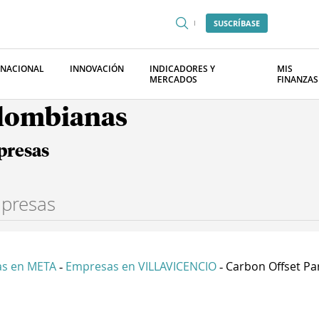
SUSCRÍBASE
RNACIONAL
INNOVACIÓN
INDICADORES Y
MIS
MERCADOS
FINANZAS
olombianas
presas
s en META
Empresas en VILLAVICENCIO
Carbon Offset Par
-
-