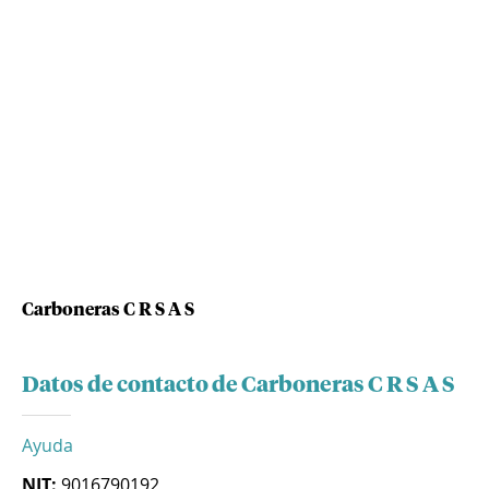
Carboneras C R S A S
Datos de contacto de Carboneras C R S A S
Ayuda
NIT:
9016790192