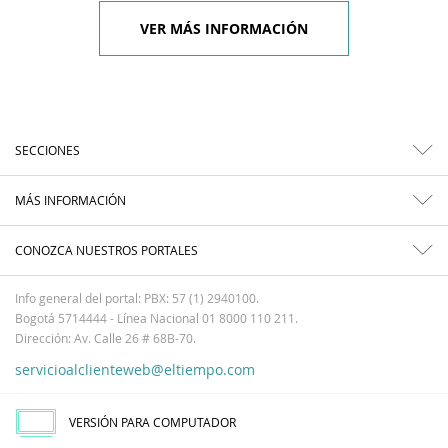
VER MÁS INFORMACIÓN
SECCIONES
MÁS INFORMACIÓN
CONOZCA NUESTROS PORTALES
Info general del portal: PBX: 57 (1) 2940100.
Bogotá 5714444 - Línea Nacional 01 8000 110 211.
Dirección: Av. Calle 26 # 68B-70.
servicioalclienteweb@eltiempo.com
VERSIÓN PARA COMPUTADOR