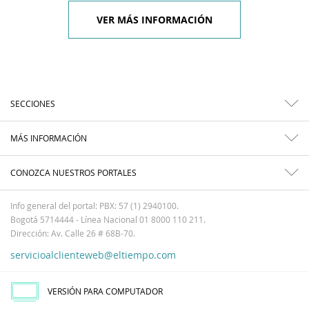
VER MÁS INFORMACIÓN
SECCIONES
MÁS INFORMACIÓN
CONOZCA NUESTROS PORTALES
Info general del portal: PBX: 57 (1) 2940100.
Bogotá 5714444 - Línea Nacional 01 8000 110 211.
Dirección: Av. Calle 26 # 68B-70.
servicioalclienteweb@eltiempo.com
VERSIÓN PARA COMPUTADOR