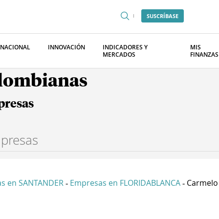
SUSCRÍBASE
RNACIONAL
INNOVACIÓN
INDICADORES Y
MIS
MERCADOS
FINANZAS
olombianas
presas
as en SANTANDER
Empresas en FLORIDABLANCA
Carmelo
-
-