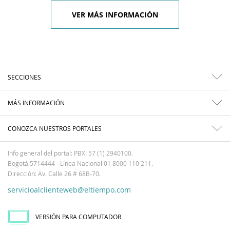
VER MÁS INFORMACIÓN
SECCIONES
MÁS INFORMACIÓN
CONOZCA NUESTROS PORTALES
Info general del portal: PBX: 57 (1) 2940100.
Bogotá 5714444 - Línea Nacional 01 8000 110 211.
Dirección: Av. Calle 26 # 68B-70.
servicioalclienteweb@eltiempo.com
VERSIÓN PARA COMPUTADOR