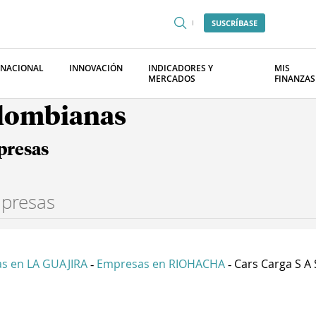
SUSCRÍBASE
RNACIONAL
INNOVACIÓN
INDICADORES Y
MIS
MERCADOS
FINANZAS
olombianas
presas
s en LA GUAJIRA
Empresas en RIOHACHA
Cars Carga S A 
-
-