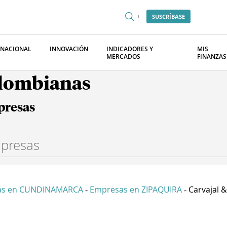
SUSCRÍBASE
RNACIONAL
INNOVACIÓN
INDICADORES Y
MIS
MERCADOS
FINANZAS
olombianas
presas
as en CUNDINAMARCA
Empresas en ZIPAQUIRA
Carvajal 
-
-