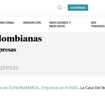
SUSCRÍBASE
RNACIONAL
INNOVACIÓN
INDICADORES Y
MIS
MERCADOS
FINANZAS
olombianas
presas
as en CUNDINAMARCA
Empresas en FUNZA
La Casa Del B
-
-