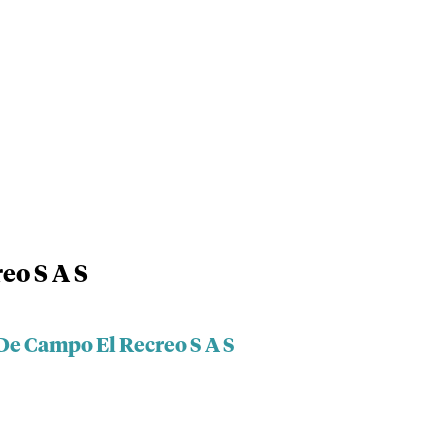
eo S A S
De Campo El Recreo S A S