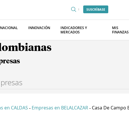
SUSCRÍBASE
RNACIONAL
INNOVACIÓN
INDICADORES Y
MIS
MERCADOS
FINANZAS
olombianas
presas
s en CALDAS
Empresas en BELALCAZAR
Casa De Campo El
-
-