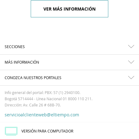
VER MÁS INFORMACIÓN
SECCIONES
MÁS INFORMACIÓN
CONOZCA NUESTROS PORTALES
Info general del portal: PBX: 57 (1) 2940100.
Bogotá 5714444 - Línea Nacional 01 8000 110 211.
Dirección: Av. Calle 26 # 68B-70.
servicioalclienteweb@eltiempo.com
VERSIÓN PARA COMPUTADOR