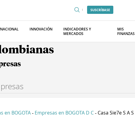
SUSCRÍBASE
RNACIONAL
INNOVACIÓN
INDICADORES Y
MIS
MERCADOS
FINANZAS
olombianas
presas
as en BOGOTA
Empresas en BOGOTA D C
Casa Sie7e S A S
-
-