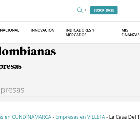
SUSCRÍBASE
RNACIONAL
INNOVACIÓN
INDICADORES Y
MIS
MERCADOS
FINANZAS
olombianas
presas
as en CUNDINAMARCA
Empresas en VILLETA
La Casa Del T
-
-