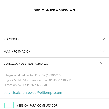
VER MÁS INFORMACIÓN
SECCIONES
MÁS INFORMACIÓN
CONOZCA NUESTROS PORTALES
Info general del portal: PBX: 57 (1) 2940100.
Bogotá 5714444 - Línea Nacional 01 8000 110 211.
Dirección: Av. Calle 26 # 68B-70.
servicioalclienteweb@eltiempo.com
VERSIÓN PARA COMPUTADOR