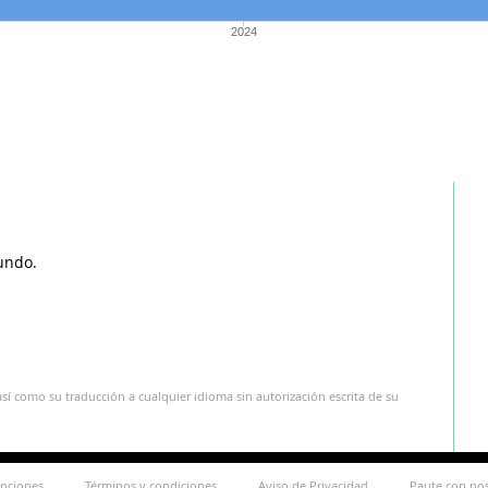
2024
undo.
sí como su traducción a cualquier idioma sin autorización escrita de su
ipciones
Términos y condiciones
Aviso de Privacidad
Paute con no