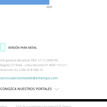
2025
VERSIÓN PARA MÓVIL
Info general del portal: PBX: 57 (1) 2940100.
Bogotá 5714444 - Línea Nacional 01 8000 110 211.
Dirección: Av. Calle 26 # 68B-70.
servicioalclienteweb@eltiempo.com
CONOZCA NUESTROS PORTALES
sotros
Club de suscriptores Casa Editorial El Tiempo