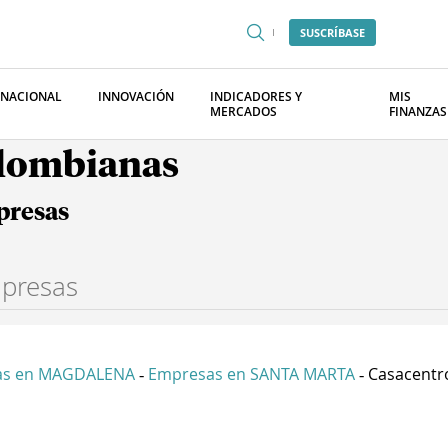
SUSCRÍBASE
RNACIONAL
INNOVACIÓN
INDICADORES Y
MIS
MERCADOS
FINANZAS
olombianas
presas
as en MAGDALENA
Empresas en SANTA MARTA
Casacentro
-
-