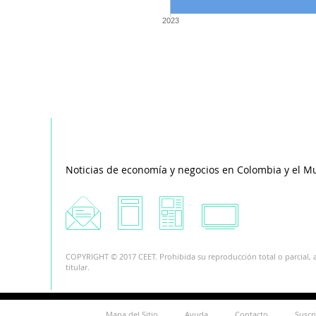
2023
Noticias de economía y negocios en Colombia y el M
COPYRIGHT © 2017 CEET. Prohibida su reproducción total o parcial, a
titular.
Mapa del Sitio
Ayuda
Contacto
Suscr