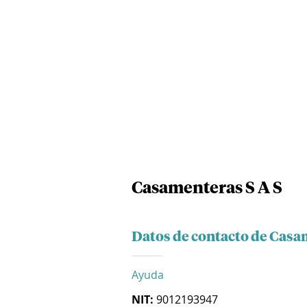
Casamenteras S A S
Datos de contacto de Casa
Ayuda
NIT:
9012193947