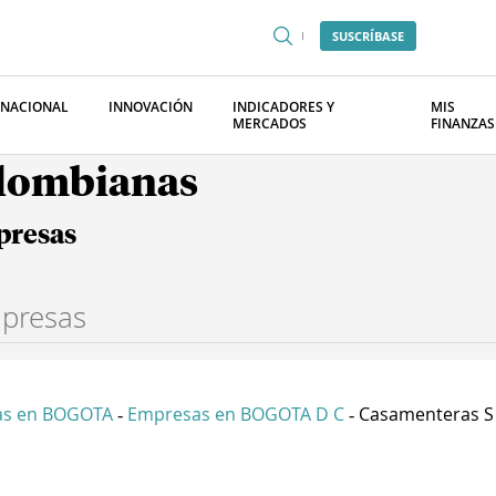
SUSCRÍBASE
RNACIONAL
INNOVACIÓN
INDICADORES Y
MIS
MERCADOS
FINANZAS
olombianas
presas
as en BOGOTA
Empresas en BOGOTA D C
Casamenteras S
-
-