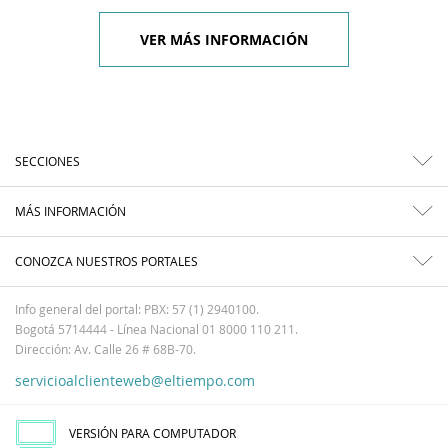
VER MÁS INFORMACIÓN
SECCIONES
MÁS INFORMACIÓN
CONOZCA NUESTROS PORTALES
Info general del portal: PBX: 57 (1) 2940100.
Bogotá 5714444 - Línea Nacional 01 8000 110 211.
Dirección: Av. Calle 26 # 68B-70.
servicioalclienteweb@eltiempo.com
VERSIÓN PARA COMPUTADOR