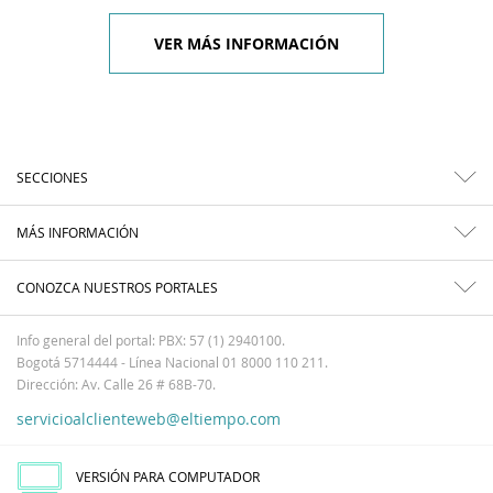
VER MÁS INFORMACIÓN
SECCIONES
MÁS INFORMACIÓN
CONOZCA NUESTROS PORTALES
Info general del portal: PBX: 57 (1) 2940100.
Bogotá 5714444 - Línea Nacional 01 8000 110 211.
Dirección: Av. Calle 26 # 68B-70.
servicioalclienteweb@eltiempo.com
VERSIÓN PARA COMPUTADOR