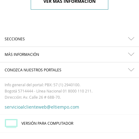
VER MÁS INFORMACIÓN
SECCIONES
MÁS INFORMACIÓN
CONOZCA NUESTROS PORTALES
Info general del portal: PBX: 57 (1) 2940100.
Bogotá 5714444 - Línea Nacional 01 8000 110 211.
Dirección: Av. Calle 26 # 68B-70.
servicioalclienteweb@eltiempo.com
VERSIÓN PARA COMPUTADOR