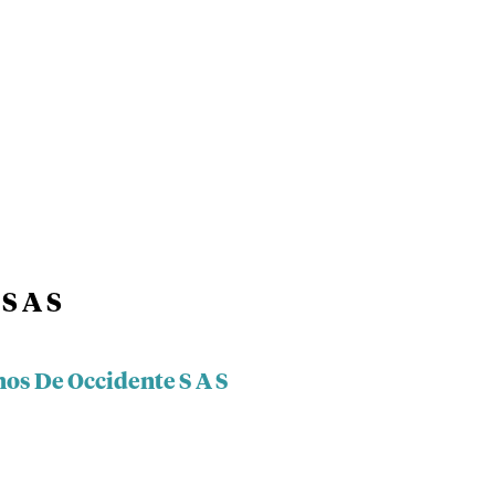
S A S
hos De Occidente S A S