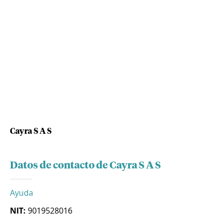
Cayra S A S
Datos de contacto de Cayra S A S
Ayuda
NIT:
9019528016