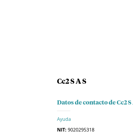
Cc2 S A S
Datos de contacto de Cc2 S 
Ayuda
NIT:
9020295318