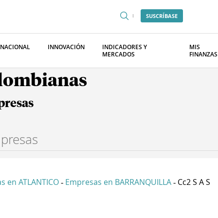
SUSCRÍBASE
RNACIONAL
INNOVACIÓN
INDICADORES Y
MIS
MERCADOS
FINANZAS
olombianas
presas
s en ATLANTICO
Empresas en BARRANQUILLA
Cc2 S A S
-
-