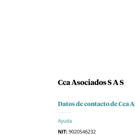
Cca Asociados S A S
Datos de contacto de Cca A
Ayuda
NIT:
9020546232