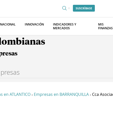
SUSCRÍBASE
RNACIONAL
INNOVACIÓN
INDICADORES Y
MIS
MERCADOS
FINANZAS
olombianas
presas
s en ATLANTICO
Empresas en BARRANQUILLA
Cca Asocia
-
-