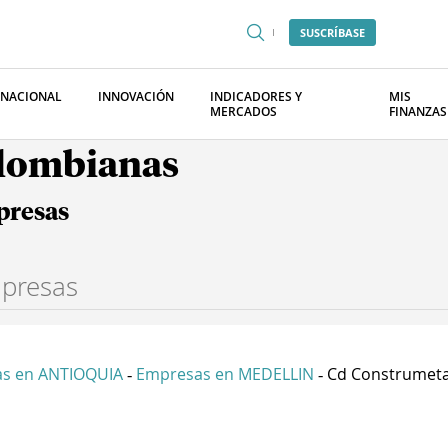
SUSCRÍBASE
RNACIONAL
INNOVACIÓN
INDICADORES Y
MIS
MERCADOS
FINANZAS
olombianas
presas
s en ANTIOQUIA
Empresas en MEDELLIN
Cd Construmetal
-
-