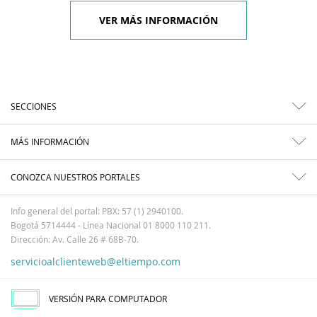
VER MÁS INFORMACIÓN
SECCIONES
MÁS INFORMACIÓN
CONOZCA NUESTROS PORTALES
Info general del portal: PBX: 57 (1) 2940100.
Bogotá 5714444 - Línea Nacional 01 8000 110 211.
Dirección: Av. Calle 26 # 68B-70.
servicioalclienteweb@eltiempo.com
VERSIÓN PARA COMPUTADOR