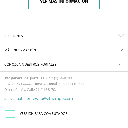
VER MÁS INFORMACIÓN
SECCIONES
MÁS INFORMACIÓN
CONOZCA NUESTROS PORTALES
Info general del portal: PBX: 57 (1) 2940100.
Bogotá 5714444 - Línea Nacional 01 8000 110 211.
Dirección: Av. Calle 26 # 68B-70.
servicioalclienteweb@eltiempo.com
VERSIÓN PARA COMPUTADOR