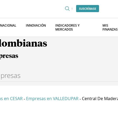
SUSCRÍBASE
RNACIONAL
INNOVACIÓN
INDICADORES Y
MIS
MERCADOS
FINANZAS
olombianas
presas
s en CESAR
Empresas en VALLEDUPAR
Central De Maderas
-
-