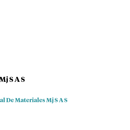
Mj S A S
al De Materiales Mj S A S