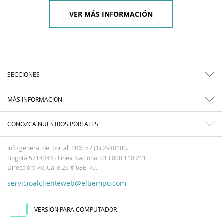
VER MÁS INFORMACIÓN
SECCIONES
MÁS INFORMACIÓN
CONOZCA NUESTROS PORTALES
Info general del portal: PBX: 57 (1) 2940100.
Bogotá 5714444 - Línea Nacional 01 8000 110 211.
Dirección: Av. Calle 26 # 68B-70.
servicioalclienteweb@eltiempo.com
VERSIÓN PARA COMPUTADOR